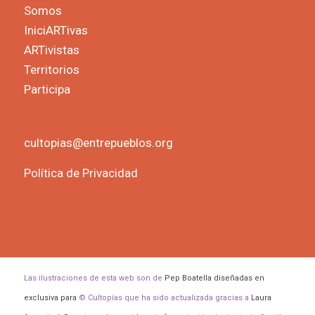
Somos
IniciARTivas
ARTivistas
Territorios
Participa
cultopias@entrepueblos.org
Política de Privacidad
Las ilustraciones de esta web son de
Pep Boatella diseñadas en
exclusiva para
© Cultopías que ha sido actualizada gracias a
Laura