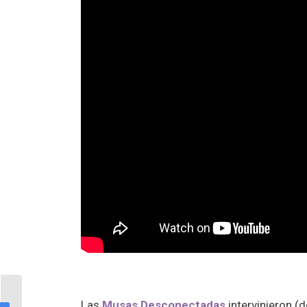
Angie Vanessita,
Las
Musas Desconectadas
intervinieron (