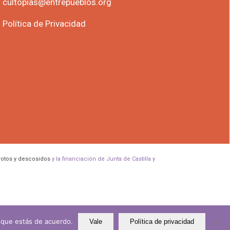
cultopias@entrepueblos.org
Política de Privacidad
rotos y descosidos
y la financiación de Junta de Castilla y
s que estás de acuerdo.
Vale
Política de privacidad