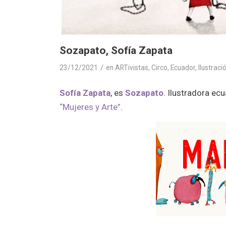
Sozapato, Sofía Zapata
/
23/12/2021
en
ARTivistas
,
Circo
,
Ecuador
,
Ilustraci
Sofía Zapata
, es
Sozapato
. Ilustradora ec
“Mujeres y Arte”
.