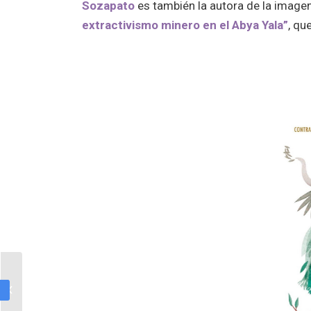
Sozapato
es también la autora de la imagen
extractivismo minero en el Abya Yala”
, qu
El Pueblo Unido jamás
será vencido.