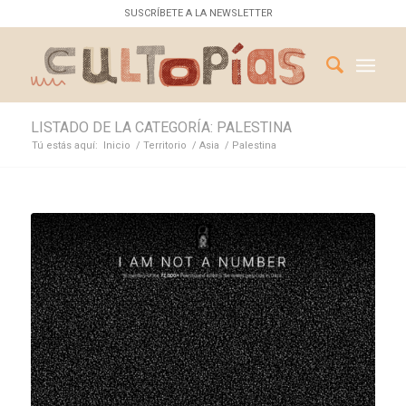
SUSCRÍBETE A LA NEWSLETTER
LISTADO DE LA CATEGORÍA: PALESTINA
Tú estás aquí:
Inicio
/
Territorio
/
Asia
/
Palestina