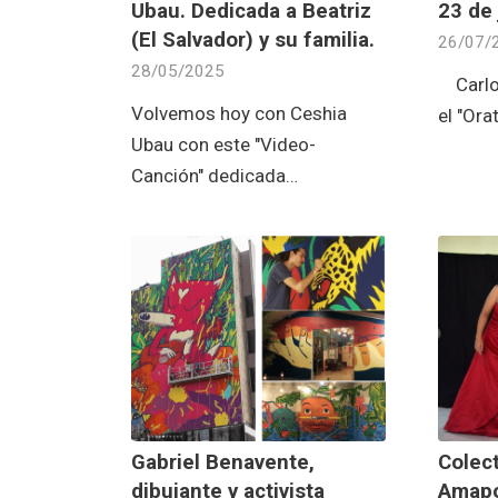
Ubau. Dedicada a Beatriz
23 de 
(El Salvador) y su familia.
26/07/
28/05/2025
Carlos
Volvemos hoy con Ceshia
el "Ora
Ubau con este "Video-
Canción" dedicada…
Gabriel Benavente,
Colect
dibujante y activista
Amapo