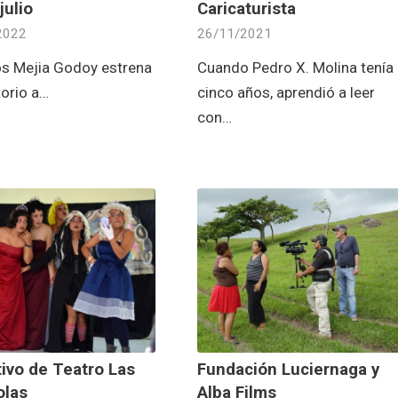
julio
Caricaturista
2022
26/11/2021
 Mejia Godoy estrena
Cuando Pedro X. Molina tenía
torio a…
cinco años, aprendió a leer
con…
ivo de Teatro Las
Fundación Luciernaga y
las
Alba Films