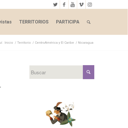
istas
TERRITORIOS
PARTICIPA
í:
Inicio
/
Territorio
/
CentroAmérica y El Caribe
/
Nicaragua