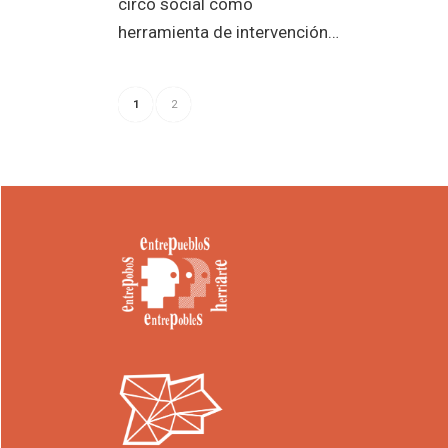
circo social como
herramienta de intervención…
1
2