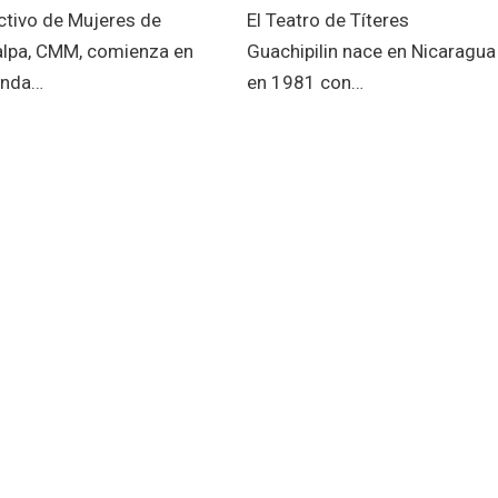
ctivo de Mujeres de
El Teatro de Títeres
lpa, CMM, comienza en
Guachipilin nace en Nicaragua
unda…
en 1981 con…