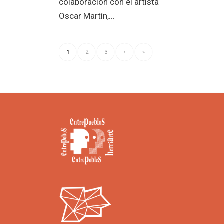
colaboración con el artista
Oscar Martín,…
1
2
3
›
»