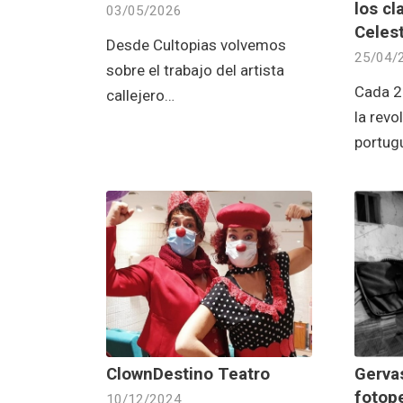
los cl
03/05/2026
Celes
Desde Cultopias volvemos
25/04/
sobre el trabajo del artista
Cada 2
callejero…
la revo
portug
ClownDestino Teatro
Gerva
fotope
10/12/2024