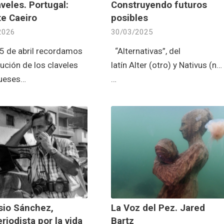
aveles. Portugal:
Construyendo futuros
te Caeiro
posibles
2026
30/03/2025
5 de abril recordamos
“Alternativas”, del
lución de los claveles
latín Alter (otro) y Nativus (na
ueses…
…
sio Sánchez,
La Voz del Pez. Jared
riodista por la vida
Bartz