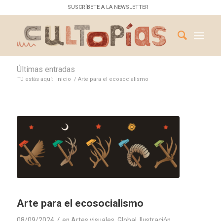
SUSCRÍBETE A LA NEWSLETTER
Últimas entradas
Tú estás aquí:
Inicio
/
Arte para el ecosocialismo
Arte para el ecosocialismo
/
08/09/2024
en
Artes visuales
,
Global
,
Ilustración
,