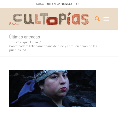
SUSCRÍBETE A LA NEWSLETTER
Últimas entradas
Tú estás aquí:
Inicio
/
Coordinadora Latinoamericana de cine y comunicación de los
pueblos ind...