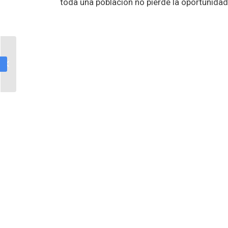
toda una población no pierde la oportunida
Cómics sobre nuestra
historia reciente