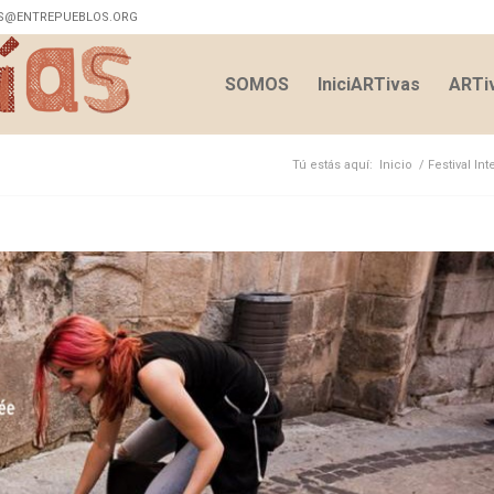
S@ENTREPUEBLOS.ORG
SOMOS
IniciARTivas
ARTiv
Tú estás aquí:
Inicio
/
Festival In