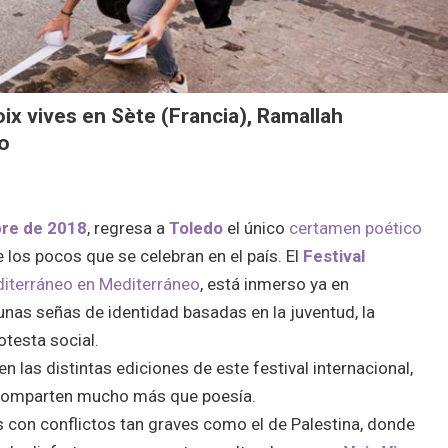
oix vives en Sète (Francia), Ramallah
do
bre de 2018
, regresa a
Toledo
el único
certamen poético
e los pocos que se celebran en el país. El
Festival
diterráneo en Mediterráneo
, está inmerso ya en
unas señas de identidad basadas en la juventud, la
rotesta social.
n las distintas ediciones de este festival internacional,
 comparten mucho más que poesía.
s con conflictos tan graves como el de Palestina, donde