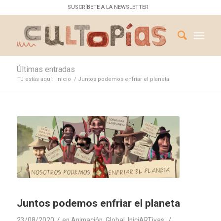
SUSCRÍBETE A LA NEWSLETTER
Últimas entradas
Tú estás aquí:
Inicio
/
Juntos podemos enfriar el planeta
Juntos podemos enfriar el planeta
/
/
23/08/2020
en
Animación
,
Global
,
IniciARTivas