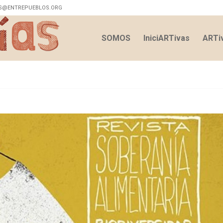
S@ENTREPUEBLOS.ORG
SOMOS
IniciARTivas
ARTiv