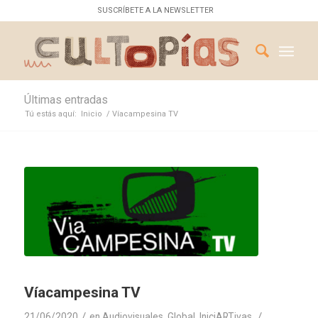
SUSCRÍBETE A LA NEWSLETTER
Últimas entradas
Tú estás aquí:
Inicio
/
Víacampesina TV
Víacampesina TV
/
/
21/06/2020
en
Audiovisuales
,
Global
,
IniciARTivas