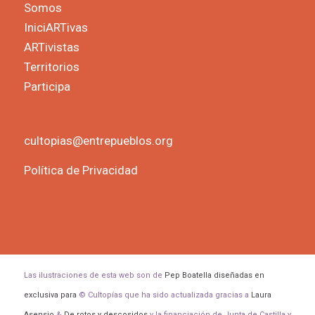
Somos
IniciARTivas
ARTivistas
Territorios
Participa
cultopias@entrepueblos.org
Política de Privacidad
Las ilustraciones de esta web son de
Pep Boatella diseñadas en
exclusiva para
© Cultopías que ha sido actualizada gracias a
Laura
Asensio
&
De rotos y descosidos
y la financiación de Junta de Castilla y