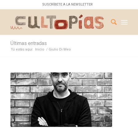
SUSCRÍBETE A LA NEWSLETTER
Últimas entradas
Tú estás aquí:
Inicio
/
Giulio Di Meo