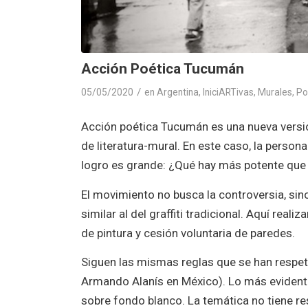
Acción Poética Tucumán
/
05/05/2020
en
Argentina
,
IniciARTivas
,
Murales
,
Po
Acción poética Tucumán es una nueva versió
de literatura-mural. En este caso, la persona
logro es grande: ¿Qué hay más potente que u
El movimiento no busca la controversia, sin
similar al del graffiti tradicional. Aquí rea
de pintura y cesión voluntaria de paredes.
Siguen las mismas reglas que se han respe
Armando Alanís en México). Lo más evidente
sobre fondo blanco. La temática no tiene r