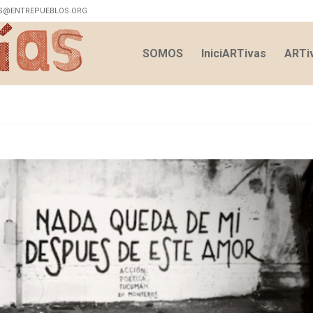
S@ENTREPUEBLOS.ORG
SOMOS
IniciARTivas
ARTiv