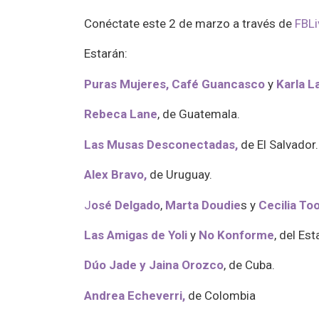
Conéctate este 2 de marzo a través de
FBLi
Estarán:
Puras Mujeres,
Café Guancasco
y
Karla L
Rebeca Lane
, de Guatemala.
Las Musas Desconectadas
,
de El Salvador.
Alex Bravo
,
de Uruguay.
J
osé Delgado
,
Marta Doudie
s y
Cecilia To
Las Amigas de Yoli
y
No Konforme
, del Es
Dúo
Jade y Jaina Orozco
, de Cuba.
Andrea Echeverri
,
de Colombia