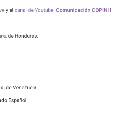
ve
y el
canal de Youtube
:
Comunicación COPINH
ara
, de Honduras.
od
, de Venezuela.
tado Español.