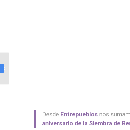
Mujereando, teatro de
mujeres sin hogar
Desde
Entrepueblos
nos suma
aniversario de la Siembra de Be