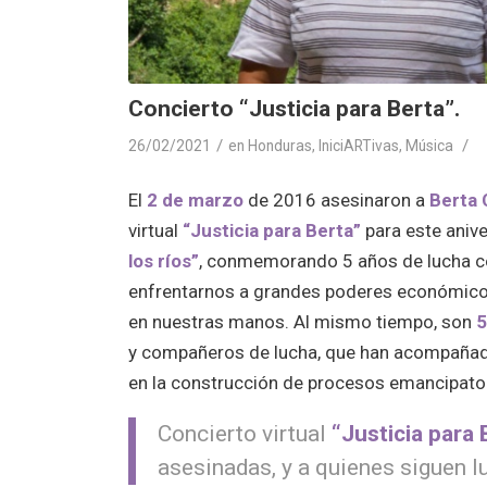
Concierto “Justicia para Berta”.
/
/
26/02/2021
en
Honduras
,
IniciARTivas
,
Música
El
2 de marzo
de 2016 asesinaron a
Berta
virtual
“Justicia para Berta”
para este aniv
los ríos”
, conmemorando 5 años de lucha con
enfrentarnos a grandes poderes económicos y
en nuestras manos. Al mismo tiempo, son
5
y compañeros de lucha, que han acompañado 
en la construcción de procesos emancipator
Concierto virtual
“Justicia para 
asesinadas, y a quienes siguen l