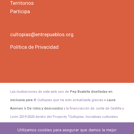
Territorios
Participa
cultopias@entrepueblos.org
Política de Privacidad
Las ilustraciones de esta web son de
Pep Boatella diseñadas en
exclusiva para
© Cultopías que ha sido actualizada gracias a
Laura
Asensio
&
De rotos y descosidos
y la financiación de Junta de Castilla y
León 2019-2020 dentro del Proyecto "Cultopías: Iniciativas culturales
para transformar el mundo".
Utilizamos cookies para asegurar que damos la mejor