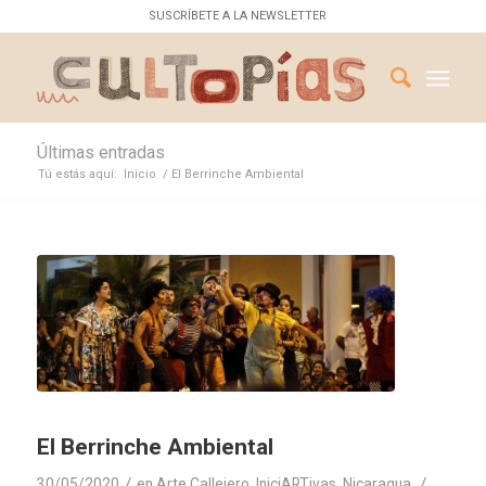
SUSCRÍBETE A LA NEWSLETTER
Últimas entradas
Tú estás aquí:
Inicio
/
El Berrinche Ambiental
El Berrinche Ambiental
/
/
30/05/2020
en
Arte Callejero
,
IniciARTivas
,
Nicaragua