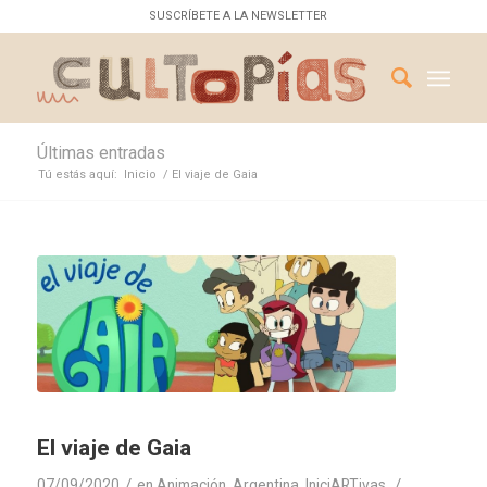
SUSCRÍBETE A LA NEWSLETTER
Últimas entradas
Tú estás aquí:
Inicio
/
El viaje de Gaia
El viaje de Gaia
/
/
07/09/2020
en
Animación
,
Argentina
,
IniciARTivas